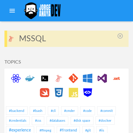
MSSQL
TOPICS
#backend
#bash
#cli
#cmder
#code
#commit
#docker
#credentials
#css
#databases
#disk space
#experience
#frontend
#ffmpeg
#git
#iis