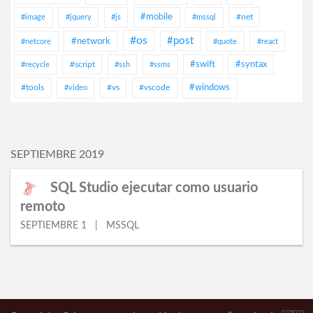
#mobile
#net
#image
#jquery
#js
#mssql
#os
#post
#network
#netcore
#quote
#react
#script
#swift
#syntax
#recycle
#ssh
#ssms
#tools
#vs
#vscode
#windows
#video
SEPTIEMBRE 2019
SQL Studio ejecutar como usuario
remoto
SEPTIEMBRE 1 | MSSQL